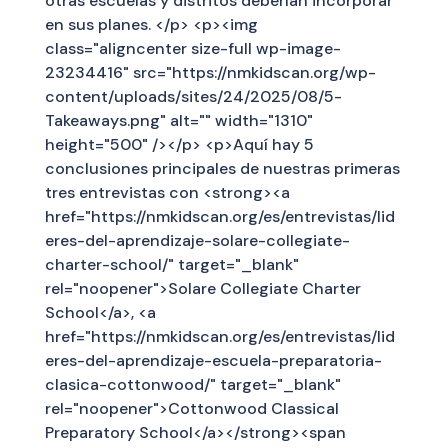
otras escuelas y distritos deberían incorporar
en sus planes. </p> <p><img
class="aligncenter size-full wp-image-
23234416" src="https://nmkidscan.org/wp-
content/uploads/sites/24/2025/08/5-
Takeaways.png" alt="" width="1310"
height="500" /></p> <p>Aquí hay 5
conclusiones principales de nuestras primeras
tres entrevistas con <strong><a
href="https://nmkidscan.org/es/entrevistas/lid
eres-del-aprendizaje-solare-collegiate-
charter-school/" target="_blank"
rel="noopener">Solare Collegiate Charter
School</a>, <a
href="https://nmkidscan.org/es/entrevistas/lid
eres-del-aprendizaje-escuela-preparatoria-
clasica-cottonwood/" target="_blank"
rel="noopener">Cottonwood Classical
Preparatory School</a></strong><span